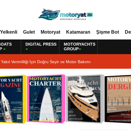
Yelkenli
Gulet
Motoryat
Katamaran
Şişme Bot
De
BOATS
DIGITAL PRESS
MOTORYACHTS
P
GROUP
Yakıt Verimliliği İçin Doğru Seyir ve Motor Bakımı