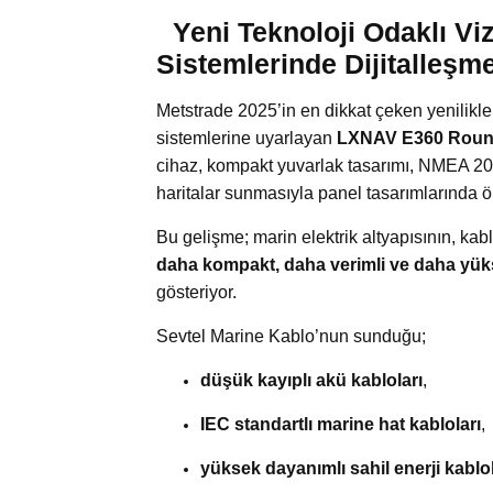
Yeni Teknoloji Odaklı V
Sistemlerinde Dijitalleşm
Metstrade 2025’in en dikkat çeken yenilikler
sistemlerine uyarlayan
LXNAV E360 Round
cihaz, kompakt yuvarlak tasarımı, NMEA 2
haritalar sunmasıyla panel tasarımlarında ö
Bu gelişme; marin elektrik altyapısının, kabl
daha kompakt, daha verimli ve daha yükse
gösteriyor.
Sevtel Marine Kablo’nun sunduğu;
düşük kayıplı akü kabloları
,
IEC standartlı marine hat kabloları
,
yüksek dayanımlı sahil enerji kablol