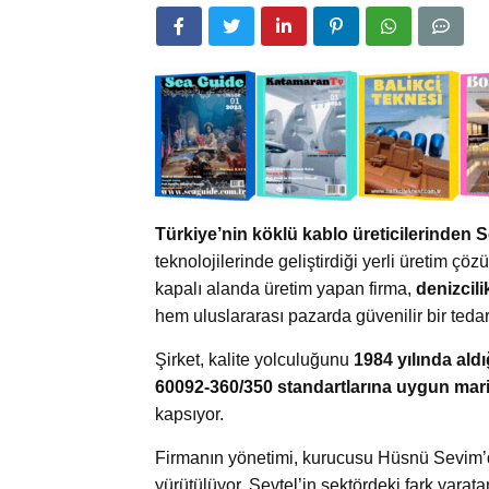
Türkiye’nin köklü kablo üreticilerinden 
teknolojilerinde geliştirdiği yerli üretim çö
kapalı alanda üretim yapan firma,
denizcili
hem uluslararası pazarda güvenilir bir ted
Şirket, kalite yolculuğunu
1984 yılında ald
60092-360/350 standartlarına uygun marin
kapsıyor.
Firmanın yönetimi, kurucusu Hüsnü Sevim’de
yürütülüyor. Sevtel’in sektördeki fark yarat