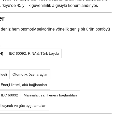
iye’de 45 yıllık güvenilirlik algısıyla konumlandırıyor.
er
deniz hem otomotiv sektörüne yönelik geniş bir ürün portföyü
ı
H)
IEC 60092, RINA & Türk Loydu
lgeli
Otomotiv, özel araçlar
Enerji iletimi, akü bağlantıları
IEC 60092
Marinalar, sahil enerji bağlantıları
l kaynak ve güç uygulamaları