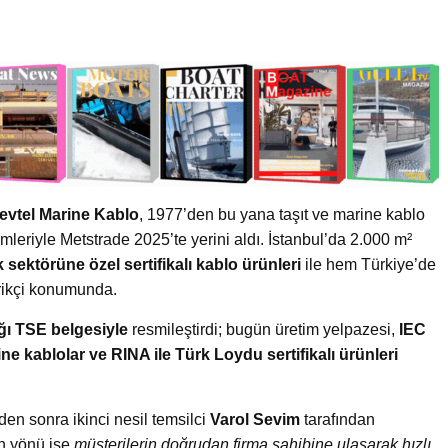
Sevtel Marine Kablo
, 1977’den bu yana taşıt ve marine kablo
zümleriyle Metstrade 2025’te yerini aldı. İstanbul’da 2.000 m²
k sektörüne özel sertifikalı kablo ürünleri
ile hem Türkiye’de
arikçi konumunda.
ığı TSE belgesiyle
resmileştirdi; bugün üretim yelpazesi,
IEC
e kablolar ve RINA ile Türk Loydu sertifikalı ürünleri
n sonra ikinci nesil temsilci
Varol Sevim
tarafından
an yönü ise
müşterilerin doğrudan firma sahibine ulaşarak hızlı