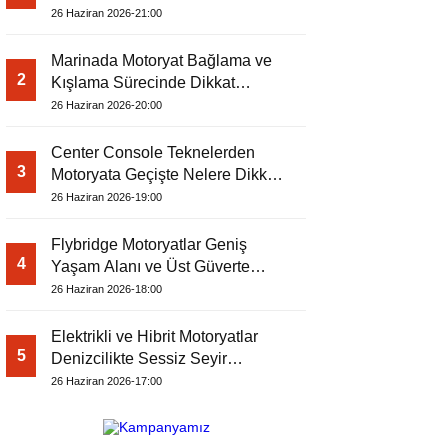
26 Haziran 2026-21:00
Marinada Motoryat Bağlama ve
2
Kışlama Sürecinde Dikkat
Edilecekler
26 Haziran 2026-20:00
Center Console Teknelerden
3
Motoryata Geçişte Nelere Dikkat
Edilmeli?
26 Haziran 2026-19:00
Flybridge Motoryatlar Geniş
4
Yaşam Alanı ve Üst Güverte
Konforuyla Öne Çıkıyor
26 Haziran 2026-18:00
Elektrikli ve Hibrit Motoryatlar
5
Denizcilikte Sessiz Seyir
Dönemini Başlatıyor
26 Haziran 2026-17:00