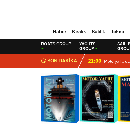
Haber
Kiralık
Satılık
Tekne
BOATS GROUP
YACHTS
SAIL 
GROUP
GROU
21:00
SON DAKİKA
Motoryatlarda 