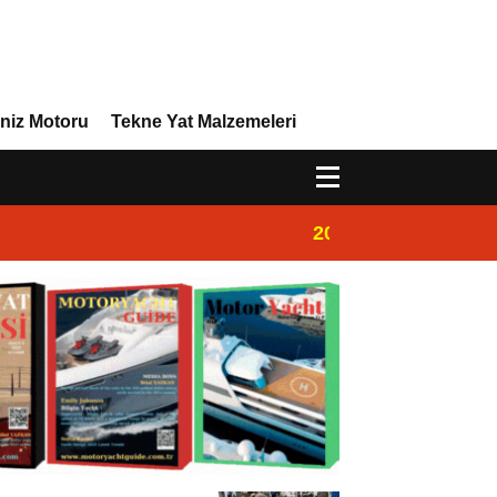
niz Motoru
Tekne Yat Malzemeleri
20:00
Marinada Motorya