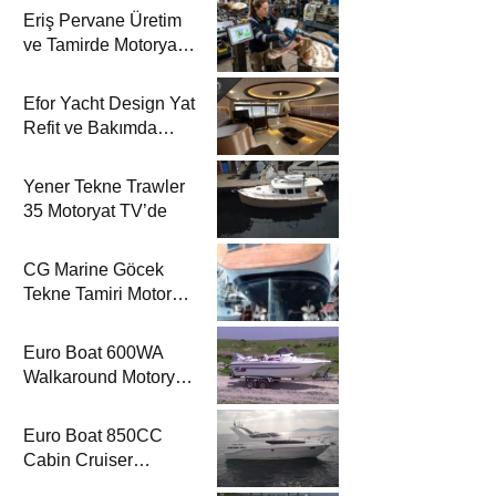
Eriş Pervane Üretim
ve Tamirde Motoryat
TV’de
Efor Yacht Design Yat
Refit ve Bakımda
Motoryat TV’de
Yener Tekne Trawler
35 Motoryat TV’de
CG Marine Göcek
Tekne Tamiri Motoryat
TV’de
Euro Boat 600WA
Walkaround Motoryat
TV’de
Euro Boat 850CC
Cabin Cruiser
Motoryat TV’de