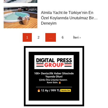
Almila Yacht ile Türkiye’nin En
Özel Koylarında Unutulmaz Bir
Deneyim
1
2
…
6
İleri ›