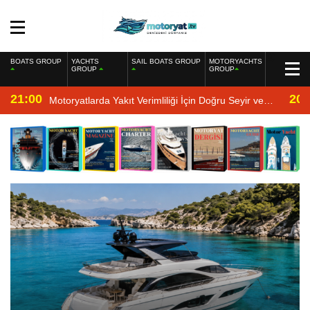
BOATS GROUP
YACHTS
SAIL BOATS GROUP
MOTORYACHTS
GROUP
GROUP
21:00
20:
Motoryatlarda Yakıt Verimliliği İçin Doğru Seyir ve
Motor Bakımı