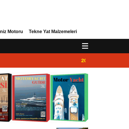
niz Motoru
Tekne Yat Malzemeleri
20:00
Marinada Motorya