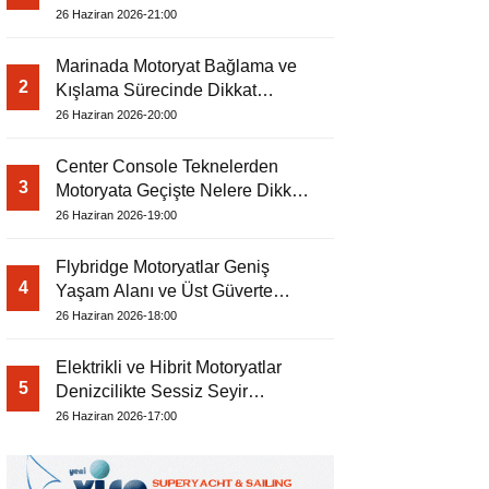
26 Haziran 2026-21:00
Marinada Motoryat Bağlama ve
2
Kışlama Sürecinde Dikkat
Edilecekler
26 Haziran 2026-20:00
Center Console Teknelerden
3
Motoryata Geçişte Nelere Dikkat
Edilmeli?
26 Haziran 2026-19:00
Flybridge Motoryatlar Geniş
4
Yaşam Alanı ve Üst Güverte
Konforuyla Öne Çıkıyor
26 Haziran 2026-18:00
Elektrikli ve Hibrit Motoryatlar
5
Denizcilikte Sessiz Seyir
Dönemini Başlatıyor
26 Haziran 2026-17:00