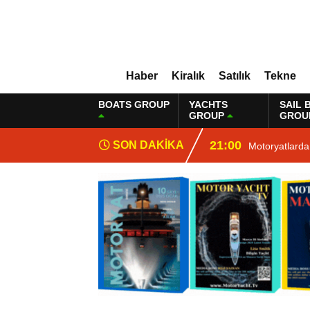
Haber
Kiralık
Satılık
Tekne
BOATS GROUP
YACHTS
SAIL 
GROUP
GROU
21:00
SON DAKİKA
Motoryatlarda 