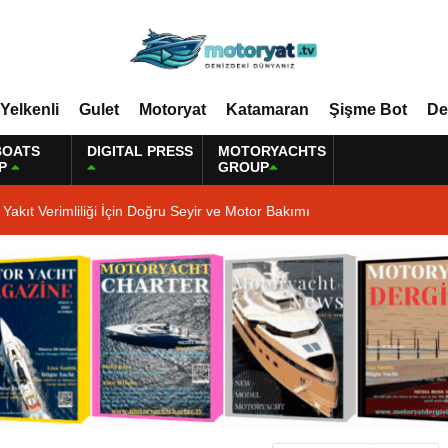
Yelkenli
Gulet
Motoryat
Katamaran
Şişme Bot
De
BOATS
DIGITAL PRESS
MOTORYACHTS
P
GROUP
Yakıt Verimliliği İçin Doğru Seyir ve Motor Bakımı