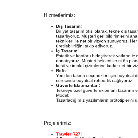
Hizmetlerimiz:
Dış Tasarım:
Bir yat tasarım ofisi olarak, tekne dış tasar
tasarlıyoruz. Müşteri geri bildirimlerini a
teknikleri ile net bir vizyon sunuyoruz. Her t
üretilebilirliğini takip ediyoruz.
İç Tasarım:
Estetik ve konforu birleştirerek yatların i
donatıyoruz. Müşteri beklentilerini ön pla
kesit ve imalat çizimlerine kadar net bir v
Refit
Yeniden takma seçenekleri için boyutsal d
sürecinde boyutsal rehberlik sağlıyoruz.
Güverte Ekipmanları:
Tekneye özel güverte ekipmanı tasarımı v
Model:
Tasarladığımız yazılımların prototiplerini ü
Projelerimiz:
Trawler R27: