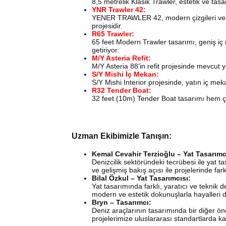
8,5 metrelik Klasik Trawler, estetik ve tas
YNR Trawler 42:
YENER TRAWLER 42, modern çizgileri ve üs
projesidir.
R65 Trawler:
65 feet Modern Trawler tasarımı, geniş iç m
getiriyor.
M/Y Asteria Refit:
M/Y Asteria 88’in refit projesinde mevcut yat
S/Y Mishi İç Mekan:
S/Y Mishi Interior projesinde, yatın iç mek
R32 Tender Boat:
32 feet (10m) Tender Boat tasarımı hem çok
Uzman Ekibimizle Tanışın:
Kemal Cevahir Terzioğlu – Yat Tasarımc
Denizcilik sektöründeki tecrübesi ile yat t
ve gelişmiş bakış açısı ile projelerinde far
Bilal Özkul – Yat Tasarımcısı:
Yat tasarımında farklı, yaratıcı ve teknik 
modern ve estetik dokunuşlarla hayalleri 
Bryn – Tasarımcı:
Deniz araçlarının tasarımında bir diğer önem
projelerimize uluslararası standartlarda kat