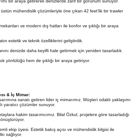
arımı bir araya getirerek denizlerde zarif bir görünüm sunuyor.
tün mühendislik çözümleriyle öne çıkan 42 feet’lik bir trawler
ekanları ve modern dış hatları ile konfor ve şıklığı bir araya
ın estetik ve teknik özelliklerini geliştirdik.
anını denizde daha keyifli hale getirmek için yeniden tasarladık.
 yönlülüğü hem de şıklığı bir araya getiriyor.
ısı & İç Mimar:
asarımına sanatı getiren lider iç mimarımız. Müşteri odaklı yaklaşımı
klı yaratıcı çözümler sunuyor.
detaylara hakim tasarımcımız. Bilal Özkul, projelere göre tasarladığı
dönüştürüyor.
li ekip üyesi. Estetik bakış açısı ve mühendislik bilgisi ile
kı sağlıyor.