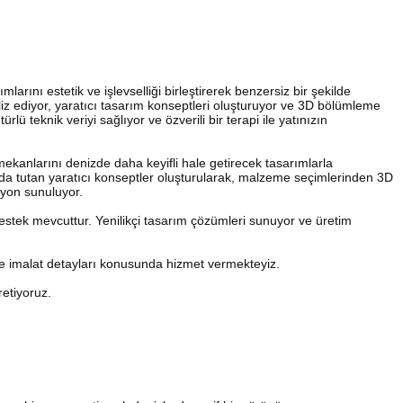
ımlarını estetik ve işlevselliği birleştirerek benzersiz bir şekilde
naliz ediyor, yaratıcı tasarım konseptleri oluşturuyor ve 3D bölümleme
ürlü teknik veriyi sağlıyor ve özverili bir terapi ile yatınızın
ç mekanlarını denizde daha keyifli hale getirecek tasarımlarla
nda tutan yaratıcı konseptler oluşturularak, malzeme seçimlerinden 3D
izyon sunuluyor.
estek mevcuttur. Yenilikçi tasarım çözümleri sunuyor ve üretim
e imalat detayları konusunda hizmet vermekteyiz.
retiyoruz.