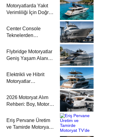
Motoryatlarda Yakıt
Verimliliği İçin Doğru
Seyir ve Motor Bakımı
Center Console
Teknelerden
Motoryata Geçişte
Nelere Dikkat
Flybridge Motoryatlar
Edilmeli?
Geniş Yaşam Alanı
ve Üst Güverte
Konforuyla Öne
Elektrikli ve Hibrit
Çıkıyor
Motoryatlar
Denizcilikte Sessiz
Seyir Dönemini
2026 Motoryat Alım
Başlatıyor
Rehberi: Boy, Motor,
Yakıt ve Bakım
Kriterleri
Eriş Pervane Üretim
ve Tamirde Motoryat
TV’de