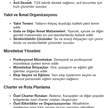
Acil Destek
: 7/24 teknik destek sağlanır, acil durumlar için
hızlı çözümler sunulur.
Yakıt ve İkmal Organizasyonu
Yakıt Temini
: Yatların ihtiyaç duyduğu kaliteli yakıt temin
edilir.
Gıda ve Diğer İkmal Malzemeleri
: Yiyecek, içecek ve diğer
gerekli malzemeler en üst standartlarda tedarik edilir.
Sürdürülebilir Çözümler
: Su ve enerji ihtiyaçları için çevre
dostu ve sürdürülebilir çözümler sunulur.
Mürettebat Yönetimi
Profesyonel Mürettebat
: Deneyimli ve profesyonel
mürettebat üyeleri temin edilir.
Mürettebat İhtiyaçları
: Vize, pasaport ve eğitim gibi
işlemler organize edilir.
Ekip Seçimi ve Eğitimi
: Yeni ekip üyelerinin seçimi ve
mevcut personelin eğitim süreçleri sağlanır.
Charter ve Rota Planlama
Özel Charter Rotaları
: Akdeniz, Karayipler ve diğer popüler
bölgelerde özel charter rotaları oluşturulur.
Özel Etkinlikler ve Organizasyonlar
: Misafirlerin
isteklerine göre lüks yaşam tarzını yansıtan etkinlikler