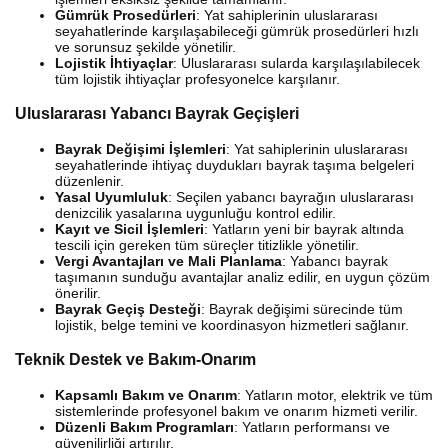
Gümrük Prosedürleri
: Yat sahiplerinin uluslararası
seyahatlerinde karşılaşabileceği gümrük prosedürleri hızlı
ve sorunsuz şekilde yönetilir.
Lojistik İhtiyaçlar
: Uluslararası sularda karşılaşılabilecek
tüm lojistik ihtiyaçlar profesyonelce karşılanır.
Uluslararası Yabancı Bayrak Geçişleri
Bayrak Değişimi İşlemleri
: Yat sahiplerinin uluslararası
seyahatlerinde ihtiyaç duydukları bayrak taşıma belgeleri
düzenlenir.
Yasal Uyumluluk
: Seçilen yabancı bayrağın uluslararası
denizcilik yasalarına uygunluğu kontrol edilir.
Kayıt ve Sicil İşlemleri
: Yatların yeni bir bayrak altında
tescili için gereken tüm süreçler titizlikle yönetilir.
Vergi Avantajları ve Mali Planlama
: Yabancı bayrak
taşımanın sunduğu avantajlar analiz edilir, en uygun çözüm
önerilir.
Bayrak Geçiş Desteği
: Bayrak değişimi sürecinde tüm
lojistik, belge temini ve koordinasyon hizmetleri sağlanır.
Teknik Destek ve Bakım-Onarım
Kapsamlı Bakım ve Onarım
: Yatların motor, elektrik ve tüm
sistemlerinde profesyonel bakım ve onarım hizmeti verilir.
Düzenli Bakım Programları
: Yatların performansı ve
güvenilirliği artırılır.