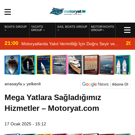
BOATS GROUP
YACHTS
SAIL BOATS GROUP
MOTORYACHTS
GROUP
GROUP
21:00
20:
Motoryatlarda Yakıt Verimliliği İçin Doğru Seyir ve
Motor Bakımı
anasayfa
yelkenli
Mega Yatlara Sağladığımız
Hizmetler – Motoryat.com
17 Ocak 2025 - 15:12