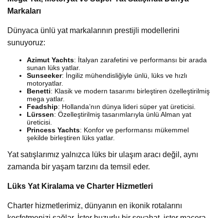
Markaları
Dünyaca ünlü yat markalarının prestijli modellerini
sunuyoruz:
Azimut Yachts
: İtalyan zarafetini ve performansı bir arada
sunan lüks yatlar.
Sunseeker
: İngiliz mühendisliğiyle ünlü, lüks ve hızlı
motoryatlar.
Benetti
: Klasik ve modern tasarımı birleştiren özelleştirilmiş
mega yatlar.
Feadship
: Hollanda’nın dünya lideri süper yat üreticisi.
Lürssen
: Özelleştirilmiş tasarımlarıyla ünlü Alman yat
üreticisi.
Princess Yachts
: Konfor ve performansı mükemmel
şekilde birleştiren lüks yatlar.
Yat satışlarımız yalnızca lüks bir ulaşım aracı değil, aynı
zamanda bir yaşam tarzını da temsil eder.
Lüks Yat Kiralama ve Charter Hizmetleri
Charter hizmetlerimiz, dünyanın en ikonik rotalarını
keşfetmenizi sağlar. İster huzurlu bir seyahat, ister macera