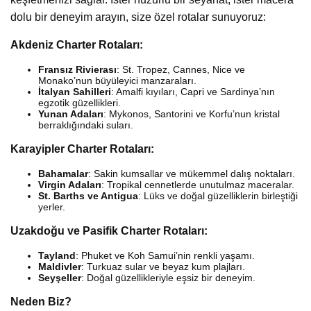
dolu bir deneyim arayın, size özel rotalar sunuyoruz:
Akdeniz Charter Rotaları:
Fransız Rivierası
: St. Tropez, Cannes, Nice ve
Monako’nun büyüleyici manzaraları.
İtalyan Sahilleri
: Amalfi kıyıları, Capri ve Sardinya’nın
egzotik güzellikleri.
Yunan Adaları
: Mykonos, Santorini ve Korfu’nun kristal
berraklığındaki suları.
Karayipler Charter Rotaları:
Bahamalar
: Sakin kumsallar ve mükemmel dalış noktaları.
Virgin Adaları
: Tropikal cennetlerde unutulmaz maceralar.
St. Barths ve Antigua
: Lüks ve doğal güzelliklerin birleştiği
yerler.
Uzakdoğu ve Pasifik Charter Rotaları:
Tayland
: Phuket ve Koh Samui’nin renkli yaşamı.
Maldivler
: Turkuaz sular ve beyaz kum plajları.
Seyşeller
: Doğal güzellikleriyle eşsiz bir deneyim.
Neden Biz?