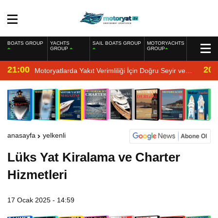
BOATS GROUP
YACHTS
SAIL BOATS GROUP
MOTORYACHTS
GROUP
GROUP
21:00
20:
Motoryatlarda Yakıt Verimliliği İçin Doğru Seyir ve
Motor Bakımı
anasayfa
yelkenli
Lüks Yat Kiralama ve Charter
Hizmetleri
17 Ocak 2025 - 14:59