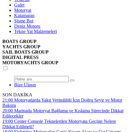
Gulet
Motoryat
Katamaran
Şişme Bot
Deniz Motoru
Tekne Yat Malzemeleri
BOATS GROUP
YACHTS GROUP
SAIL BOATS GROUP
DIGITAL PRESS
MOTORYACHTS GROUP
Bize Ulaşın
SON DAKİKA
21:00
Motoryatlarda Yakıt Verimliliği İçin Doğru Seyir ve Motor
Bakımı
20:00
Marinada Motoryat Bağlama ve Kışlama Sürecinde Dikkat
Edilecekler
19:00
Center Console Teknelerden Motoryata Geçişte Nelere
Dikkat Edilmeli?
18:00
Flybridge Motoryatlar Geniş Yaşam Alanı ve Üst Güverte