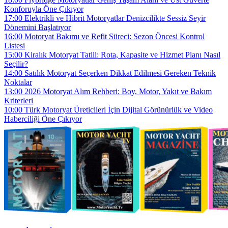
Konforuyla Öne Çıkıyor
17:00
Elektrikli ve Hibrit Motoryatlar Denizcilikte Sessiz Seyir
Dönemini Başlatıyor
16:00
Motoryat Bakımı ve Refit Süreci: Sezon Öncesi Kontrol
Listesi
15:00
Kiralık Motoryat Tatili: Rota, Kapasite ve Hizmet Planı Nasıl
Seçilir?
14:00
Satılık Motoryat Seçerken Dikkat Edilmesi Gereken Teknik
Noktalar
13:00
2026 Motoryat Alım Rehberi: Boy, Motor, Yakıt ve Bakım
Kriterleri
10:00
Türk Motoryat Üreticileri İçin Dijital Görünürlük ve Video
Haberciliği Öne Çıkıyor