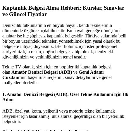
Kaptanlık Belgesi Alma Rehberi: Kurslar, Sınavlar
ve Güncel Fiyatlar
Denizcilik tutkunlarının en büyük hayali, kendi teknelerinin
dümeninde özgürce açılabilmektir. Bu hayali gerçeğe dönüştüren
anahtar ise hiç şüphesiz kaptanlık belgesidir. Türkiye sularında belli
bir boyun üzerindeki tekneleri yönetebilmek için yasal olarak bu
belgelere ihtiyaç duyarsınız. İster hobiniz için ister profesyonel
kariyeriniz için olsun, doğru belgeye sahip olmak, denizdeki
güvenliğinizin ve yetkinliğinizin temel taşıdır.
Tekne TV olarak, sizin için en popüler iki kaptanlık belgesi
olan
Amatör Denizci Belgesi (ADB)
ve
Gemi Adamı
Cüzdanı
‘nın başvuru süreçlerini, sınav detaylarını ve genel
maliyetleri derledik.
1. Amatör Denizci Belgesi (ADB): Özel Tekne Kullanımı İçin İlk
Adım
ADB, özel yat, kotra, yelkenli veya motorlu tekne kullanmak
isteyenler için tasarlanmış, uluslararası geçerliliği olan bir yeterlilik
belgesidir.