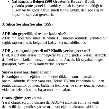
Yat Kaptanı Belgesi (500 Groston’a Kadar):
Büyük
yatlarda profesyonel kaptanlık yapmak isteyenlerin aldığı üst
düzey bir belgedir. Uzun süreli teorik eğitim, denizde staj ve
kapsamlı sınavlar gerektirir.
3. Sıkça Sorulan Sorular (SSS)
ADB’nin geçerlilik süresi ne kadardır?
ADB’nin geçerlilik süresi 10 yıldır. Bu sürenin sonunda, yeniden bir
sağlık raporu alarak belgenizi kolaylıkla uzatabilirsiniz.
ADB yurt dışında geçerli mi? Kimlik yerine geçer mi?
Evet, ADB uluslararası bir belgedir ve yurt dışındaki karasularınızda
da özel tekne kullanmanıza olanak tanır. Ancak, bir seyahat belgesi
(pasaport) veya kimlik kartı yerine geçmez.
Sınava nasıl hazırlanmalıyım?
Bakanlığın online eğitim modüllerini dikkatle tamamlamak en
önemli adımdır. Bunun yanı sıra, Tekne TV’nin kanalında bulunan
pratik denizcilik bilgileri, bağlama teknikleri ve sınav ipuçları içeren
videoları izlemek sınav başarınızı artıracaktır.
Pratik eğitim gerekli mi?
Yasal olarak zorunlu olmasa da, ADB’yi aldıktan sonra güvenli
denizcilik için pratik seyir ve manevra eğitimi almanızı şiddetle