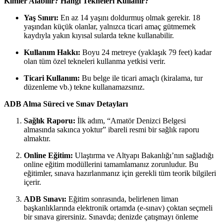
Kimler Alabilir? Hangi Tekneleri Kullanır?
Yaş Sınırı:
En az 14 yaşını doldurmuş olmak gerekir. 18
yaşından küçük olanlar, yalnızca ticari amaç gütmemek
kaydıyla yakın kıyısal sularda tekne kullanabilir.
Kullanım Hakkı:
Boyu 24 metreye (yaklaşık 79 feet) kadar
olan tüm özel tekneleri kullanma yetkisi verir.
Ticari Kullanım:
Bu belge ile ticari amaçlı (kiralama, tur
düzenleme vb.) tekne kullanamazsınız.
ADB Alma Süreci ve Sınav Detayları
Sağlık Raporu:
İlk adım, “Amatör Denizci Belgesi
almasında sakınca yoktur” ibareli resmi bir sağlık raporu
almaktır.
Online Eğitim:
Ulaştırma ve Altyapı Bakanlığı’nın sağladığı
online eğitim modüllerini tamamlamanız zorunludur. Bu
eğitimler, sınava hazırlanmanız için gerekli tüm teorik bilgileri
içerir.
ADB Sınavı:
Eğitim sonrasında, belirlenen liman
başkanlıklarında elektronik ortamda (e-sınav) çoktan seçmeli
bir sınava girersiniz. Sınavda; denizde çatışmayı önleme