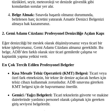
tüzükleri, seyir, meteoroloji ve denizde güvenlik gibi
konulardan sorular yer alır.
Belge Almak:
Sınavda başarılı olmanız durumunda,
belirlenen harç ücretini yatırarak Amatör Denizci Belgenizi
almaya hak kazanırsınız.
2. Gemi Adamı Cüzdanı: Profesyonel Denizciliğe Açılan Kapı
Eğer denizciliği bir meslek olarak düşünüyorsanız veya ticari bir
tekne işletiyorsanız, Gemi Adamı Cüzdanı almanız gereklidir. Bu
belge, ADB’den farklı olarak size ticari gemilerde çalışma ve
kaptanlık yapma yetkisi verir.
En Çok Tercih Edilen Profesyonel Belgeler
Kısa Mesafe Telsiz Operatörü (KMT) Belgesi:
Ticari veya
özel fark etmeksizin, bir tekne ile denize açılacak herkes için
telsiz cihazı kullanmak zorunludur. ADB sınavına girerken
KMT belgesi için de başvurmanız önerilir.
Gemici / Yağcı Belgeleri:
Ticari teknelerin güverte ve makine
dairelerinde yardımcı personel olarak çalışmak için gereken
giriş seviyesi belgelerdir.