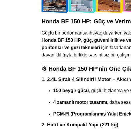
Honda BF 150 HP: Güç ve Verim
Güçlü bir performansa ihtiyaç duyarken ya
Honda BF 150 HP
,
güç, güvenilirlik ve ve
pontonlar ve gezi tekneleri
için tasarlana
dayanıklılığıyla birlikte sarsıntısız bir çalış
⚙️
Honda BF 150 HP’nin Öne Çıka
1. 2.4L Sıralı 4 Silindirli Motor – Akı
150 beygir gücü
, güçlü hızlanma ve 
4 zamanlı motor tasarımı
, daha sess
PGM-FI (Programlanmış Yakıt Enje
2. Hafif ve Kompakt Yapı (221 kg)