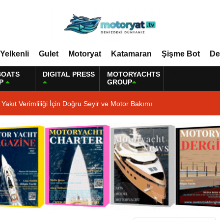
Yelkenli
Gulet
Motoryat
Katamaran
Şişme Bot
De
BOATS
DIGITAL PRESS
MOTORYACHTS
P
GROUP
Yakıt Verimliliği İçin Doğru Seyir ve Motor Bakımı