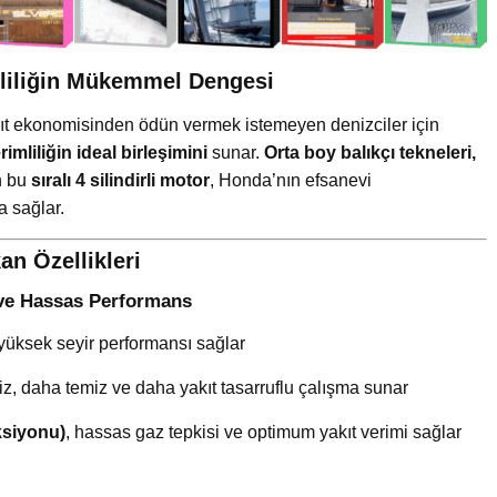
liliğin Mükemmel Dengesi
kıt ekonomisinden ödün vermek istemeyen denizciler için
rimliliğin ideal birleşimini
sunar.
Orta boy balıkçı tekneleri,
n bu
sıralı 4 silindirli motor
, Honda’nın efsanevi
ma sağlar.
n Özellikleri
cı ve Hassas Performans
yüksek seyir performansı sağlar
iz, daha temiz ve daha yakıt tasarruflu çalışma sunar
ksiyonu)
, hassas gaz tepkisi ve optimum yakıt verimi sağlar