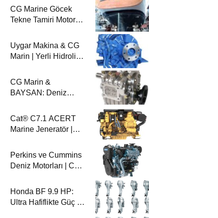
CG Marine Göcek
Tekne Tamiri Motoryat
TV’de
Uygar Makina & CG
Marin | Yerli Hidrolik
Deniz Şanzımanları
ve Deniz Motorları
CG Marin &
BAYSAN: Deniz
Aktarma
Sistemlerinde
Cat® C7.1 ACERT
Güvenilir Ortaklık
Marine Jeneratör |
100-200 ekW | CG
Marin
Perkins ve Cummins
Deniz Motorları | CG
Marin ile Güçlü ve
Güvenilir Performans
Honda BF 9.9 HP:
Ultra Hafiflikte Güç ve
Güvenilirlik