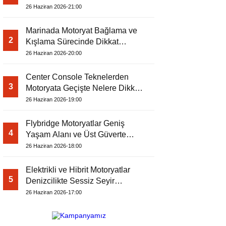
26 Haziran 2026-21:00
Marinada Motoryat Bağlama ve
2
Kışlama Sürecinde Dikkat
Edilecekler
26 Haziran 2026-20:00
Center Console Teknelerden
3
Motoryata Geçişte Nelere Dikkat
Edilmeli?
26 Haziran 2026-19:00
Flybridge Motoryatlar Geniş
4
Yaşam Alanı ve Üst Güverte
Konforuyla Öne Çıkıyor
26 Haziran 2026-18:00
Elektrikli ve Hibrit Motoryatlar
5
Denizcilikte Sessiz Seyir
Dönemini Başlatıyor
26 Haziran 2026-17:00