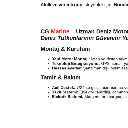
Akıllı ve verimli güç
isteyenler için,
Honda
CG
Marine
– Uzman Deniz Motor
Deniz Tutkunlarının Güvenilir Y
Montaj & Kurulum
Yeni Motor Montajı:
İçten ve dıştan takm
Teknoloji Entegrasyonu:
GPS, sonar, yak
Hassas Ayarlar:
Şanzıman dişli optimizas
Tamir & Bakım
Acil Destek:
7/24 su girişi, aşırı ısınma v
Yakıt Sistemi:
Enjektör temizliği, common
Elektrik Sistemi:
Marş motoru sargısı, akü