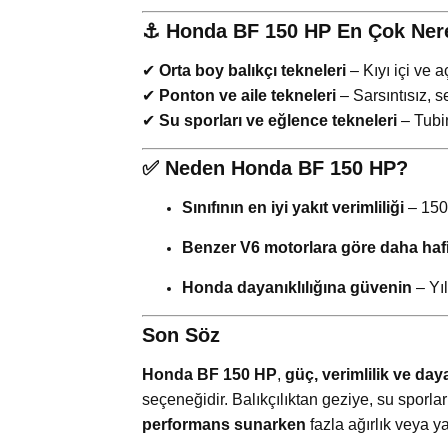
⚓
Honda BF 150 HP En Çok Nerel
✔
Orta boy balıkçı tekneleri
– Kıyı içi ve a
✔
Ponton ve aile tekneleri
– Sarsıntısız, s
✔
Su sporları ve eğlence tekneleri
– Tubin
✅
Neden Honda BF 150 HP?
Sınıfının en iyi yakıt verimliliği
– 150
Benzer V6 motorlara göre daha hafi
Honda dayanıklılığına güvenin
– Yı
Son Söz
Honda BF 150 HP
,
güç, verimlilik ve daya
seçeneğidir. Balıkçılıktan geziye, su sporla
performans sunarken
fazla ağırlık veya ya