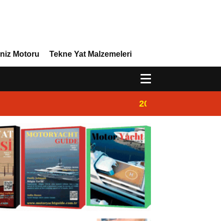
niz Motoru
Tekne Yat Malzemeleri
20:00
Marinada Motorya