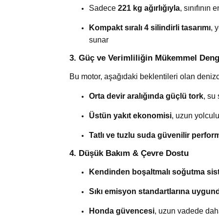
Sadece
221 kg ağırlığıyla
, sınıfının 
Kompakt sıralı 4 silindirli tasarımı
, 
sunar
3. Güç ve Verimliliğin Mükemmel Deng
Bu motor, aşağıdaki beklentileri olan denizci
Orta devir aralığında güçlü tork
, su
Üstün yakıt ekonomisi
, uzun yolcul
Tatlı ve tuzlu suda güvenilir perfo
4. Düşük Bakım & Çevre Dostu
Kendinden boşaltmalı soğutma sis
Sıkı emisyon standartlarına uygun
Honda güvencesi
, uzun vadede dah