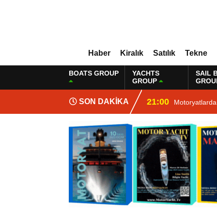
Haber
Kiralık
Satılık
Tekne
BOATS GROUP
YACHTS
SAIL 
GROUP
GROU
21:00
SON DAKİKA
Motoryatlarda 