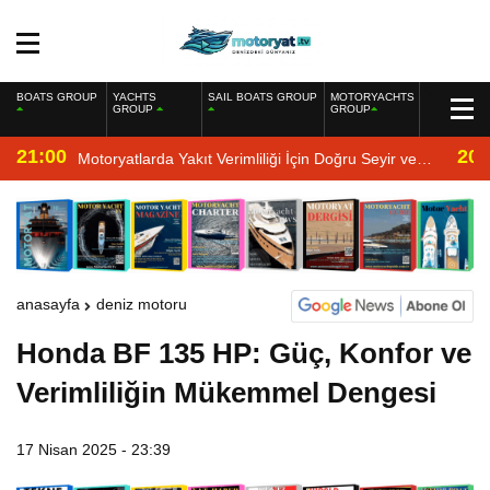
BOATS GROUP
YACHTS
SAIL BOATS GROUP
MOTORYACHTS
GROUP
GROUP
21:00
20:
Motoryatlarda Yakıt Verimliliği İçin Doğru Seyir ve
Motor Bakımı
anasayfa
deniz motoru
Honda BF 135 HP: Güç, Konfor ve
Verimliliğin Mükemmel Dengesi
17 Nisan 2025 - 23:39