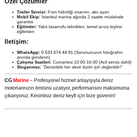
Özel Çözümler
Trailer Servisi:
Fren hidroliği onarımı, aks ayarı
Mobil Ekip:
İstanbul marina ağında 2 saatte müdahale
garantisi
Eğitimler:
Yakıt tasarrufu teknikleri, temel arıza teşhisi
eğitimleri
İletişim:
Whats
App:
0 533 674 44 91
(Sorun
unuzun fotoğrafını
anında gönderin)
Çalışma Saatleri:
Cumartesi 10:00-16:00 (Acil servis dahil)
Sloganımız:
“Denizdeki her devir bizim için değerlidir!”
CG
Marine
– Profesyonel hizmet anlayışıyla deniz
motorlarınızın ömrünü uzatıyor, performansını maksimuma
çıkarıyoruz. Kesintisiz deniz keyfi için bize güvenin!