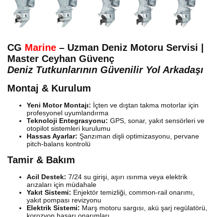
CG
Marine
– Uzman Deniz Motoru Servisi |
Master Ceyhan Güvenç
Deniz Tutkunlarının Güvenilir Yol Arkadaşı
Montaj & Kurulum
Yeni Motor Montajı:
İçten ve dıştan takma motorlar için
profesyonel uyumlandırma
Teknoloji Entegrasyonu:
GPS, sonar, yakıt sensörleri ve
otopilot sistemleri kurulumu
Hassas Ayarlar:
Şanzıman dişli optimizasyonu, pervane
pitch-balans kontrolü
Tamir & Bakım
Acil Destek:
7/24 su girişi, aşırı ısınma veya elektrik
arızaları için müdahale
Yakıt Sistemi:
Enjektör temizliği, common-rail onarımı,
yakıt pompası revizyonu
Elektrik Sistemi:
Marş motoru sargısı, akü şarj regülatörü,
korozyon hasarı onarımları