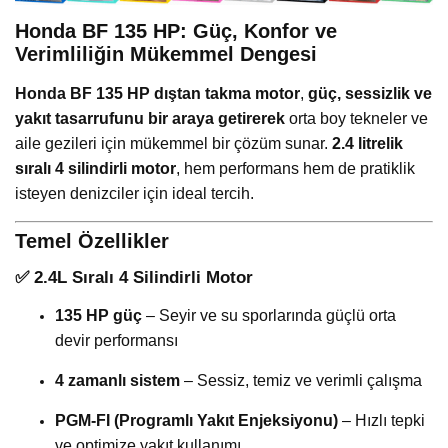
Honda BF 135 HP: Güç, Konfor ve
Verimliliğin Mükemmel Dengesi
Honda BF 135 HP dıştan takma motor
,
güç, sessizlik ve
yakıt tasarrufunu bir araya getirerek
orta boy tekneler ve
aile gezileri için mükemmel bir çözüm sunar.
2.4 litrelik
sıralı 4 silindirli motor
, hem performans hem de pratiklik
isteyen denizciler için ideal tercih.
Temel Özellikler
✅
2.4L Sıralı 4 Silindirli Motor
135 HP güç
– Seyir ve su sporlarında güçlü orta
devir performansı
4 zamanlı sistem
– Sessiz, temiz ve verimli çalışma
PGM-FI (Programlı Yakıt Enjeksiyonu)
– Hızlı tepki
ve optimize yakıt kullanımı