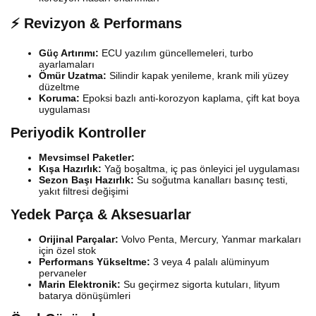
⚡ Revizyon & Performans
Güç Artırımı:
ECU yazılım güncellemeleri, turbo
ayarlamaları
Ömür Uzatma:
Silindir kapak yenileme, krank mili yüzey
düzeltme
Koruma:
Epoksi bazlı anti-korozyon kaplama, çift kat boya
uygulaması
Periyodik Kontroller
Mevsimsel Paketler:
Kışa Hazırlık:
Yağ boşaltma, iç pas önleyici jel uygulaması
Sezon Başı Hazırlık:
Su soğutma kanalları basınç testi,
yakıt filtresi değişimi
Yedek Parça & Aksesuarlar
Orijinal Parçalar:
Volvo Penta, Mercury, Yanmar markaları
için özel stok
Performans Yükseltme:
3 veya 4 palalı alüminyum
pervaneler
Marin Elektronik:
Su geçirmez sigorta kutuları, lityum
batarya dönüşümleri