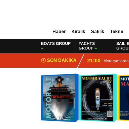
Haber
Kiralık
Satılık
Tekne
BOATS GROUP
YACHTS
SAIL 
GROUP
GROU
21:00
SON DAKİKA
Motoryatlarda 