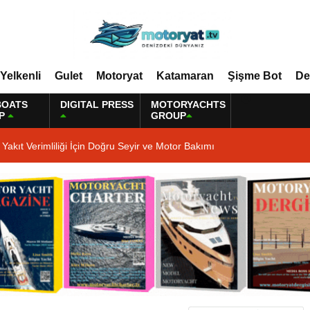
Yelkenli
Gulet
Motoryat
Katamaran
Şişme Bot
De
BOATS
DIGITAL PRESS
MOTORYACHTS
P
GROUP
Yakıt Verimliliği İçin Doğru Seyir ve Motor Bakımı