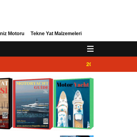
niz Motoru
Tekne Yat Malzemeleri
20:00
Marinada Motorya