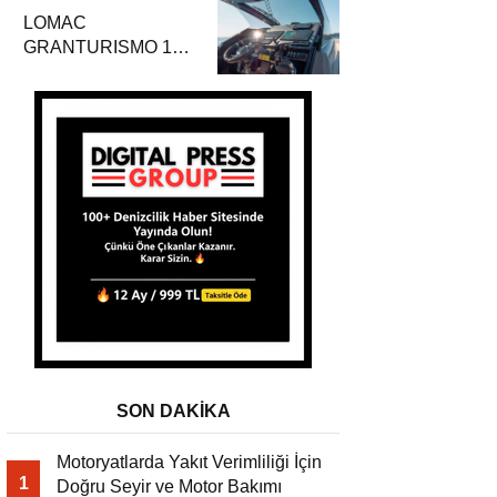
ve Güvenlik
LOMAC
GRANTURISMO 14
Lüks ve Performansın
Mükemmel
Buluşması
SON DAKİKA
Motoryatlarda Yakıt Verimliliği İçin
1
Doğru Seyir ve Motor Bakımı