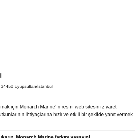
i
, 34450 Eyüpsultan/İstanbul
aşmak için Monarch Marine’ın resmi web sitesini ziyaret
kunlarının ihtiyaçlarına hızlı ve etkili bir şekilde yanıt vermek
i çıkarın, Monarch Marine farkını yaşayın!