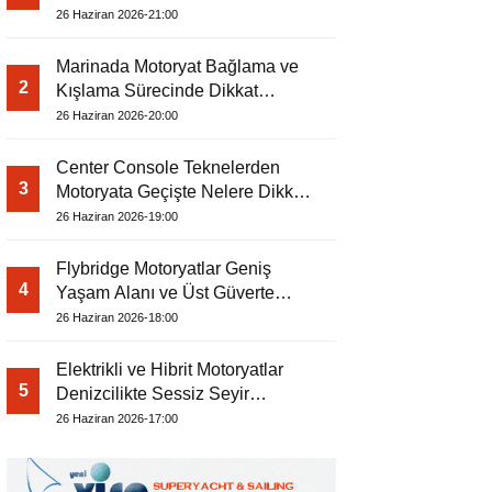
26 Haziran 2026-21:00
Marinada Motoryat Bağlama ve
2
Kışlama Sürecinde Dikkat
Edilecekler
26 Haziran 2026-20:00
Center Console Teknelerden
3
Motoryata Geçişte Nelere Dikkat
Edilmeli?
26 Haziran 2026-19:00
Flybridge Motoryatlar Geniş
4
Yaşam Alanı ve Üst Güverte
Konforuyla Öne Çıkıyor
26 Haziran 2026-18:00
Elektrikli ve Hibrit Motoryatlar
5
Denizcilikte Sessiz Seyir
Dönemini Başlatıyor
26 Haziran 2026-17:00