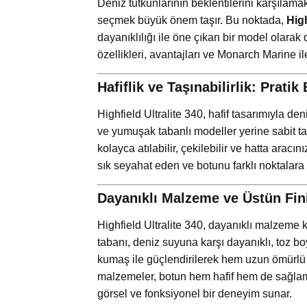
Deniz tutkunlarının beklentilerini karşılama
seçmek büyük önem taşır. Bu noktada,
High
dayanıklılığı ile öne çıkan bir model olarak 
özellikleri, avantajları ve Monarch Marine il
Hafiflik ve Taşınabilirlik: Prati
Highfield Ultralite 340, hafif tasarımıyla den
ve yumuşak tabanlı modeller yerine sabit tab
kolayca atılabilir, çekilebilir ve hatta aracını
sık seyahat eden ve botunu farklı noktalara 
Dayanıklı Malzeme ve Üstün Fin
Highfield Ultralite 340, dayanıklı malzeme k
tabanı, deniz suyuna karşı dayanıklı, toz bo
kumaş ile güçlendirilerek hem uzun ömürlü h
malzemeler, botun hem hafif hem de sağlam 
görsel ve fonksiyonel bir deneyim sunar.