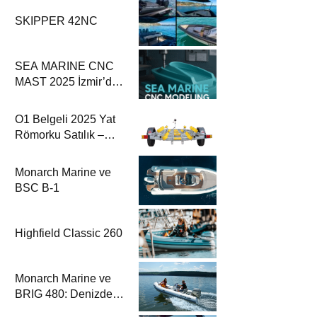
SKIPPER 42NC
SEA MARINE CNC
MAST 2025 İzmir’de
5 Eksenli
Teknolojisiyle Fark
O1 Belgeli 2025 Yat
Yaratıyor
Römorku Satılık –
Motoryat.com
Monarch Marine ve
BSC B-1
Highfield Classic 260
Monarch Marine ve
BRIG 480: Denizde
Yüksek Performans