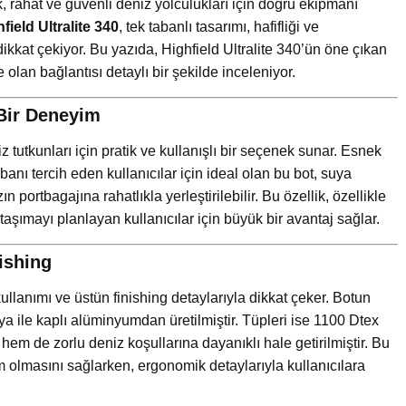
k, rahat ve güvenli deniz yolculukları için doğru ekipmanı
field Ultralite 340
, tek tabanlı tasarımı, hafifliği ve
dikkat çekiyor. Bu yazıda, Highfield Ultralite 340’ün öne çıkan
e olan bağlantısı detaylı bir şekilde inceleniyor.
k Bir Deneyim
iz tutkunları için pratik ve kullanışlı bir seçenek sunar. Esnek
anı tercih eden kullanıcılar için ideal olan bu bot, suya
zın portbagajına rahatlıkla yerleştirilebilir. Bu özellik, özellikle
taşımayı planlayan kullanıcılar için büyük bir avantaj sağlar.
ishing
ullanımı ve üstün finishing detaylarıyla dikkat çeker. Botun
ya ile kaplı alüminyumdan üretilmiştir. Tüpleri ise 1100 Dtex
em de zorlu deniz koşullarına dayanıklı hale getirilmiştir. Bu
olmasını sağlarken, ergonomik detaylarıyla kullanıcılara