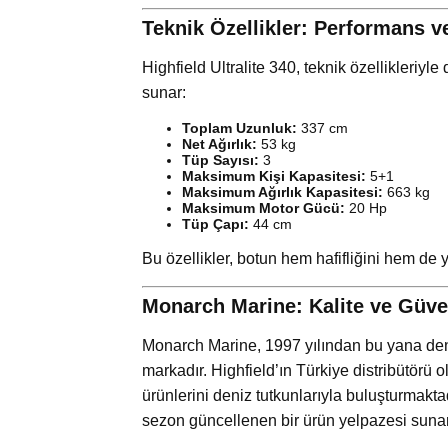
Teknik Özellikler: Performans v
Highfield Ultralite 340, teknik özellikleriyle
sunar:
Toplam Uzunluk:
337 cm
Net Ağırlık:
53 kg
Tüp Sayısı:
3
Maksimum Kişi Kapasitesi:
5+1
Maksimum Ağırlık Kapasitesi:
663 kg
Maksimum Motor Gücü:
20 Hp
Tüp Çapı:
44 cm
Bu özellikler, botun hem hafifliğini hem de
Monarch Marine: Kalite ve Güve
Monarch Marine, 1997 yılından bu yana deni
markadır. Highfield’ın Türkiye distribütörü o
ürünlerini deniz tutkunlarıyla buluşturmakta
sezon güncellenen bir ürün yelpazesi sunar