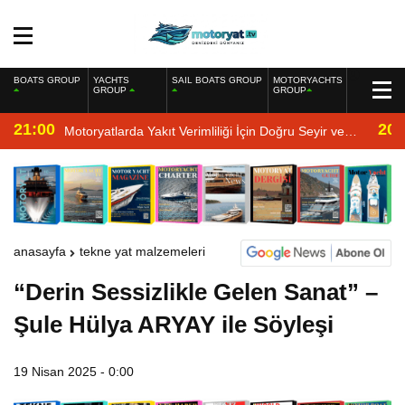
BOATS GROUP
YACHTS
SAIL BOATS GROUP
MOTORYACHTS
GROUP
GROUP
21:00
20:
Motoryatlarda Yakıt Verimliliği İçin Doğru Seyir ve
Motor Bakımı
anasayfa
tekne yat malzemeleri
“Derin Sessizlikle Gelen Sanat” –
Şule Hülya ARYAY ile Söyleşi
19 Nisan 2025 - 0:00